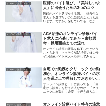
するドクター自体もまだ少なかったよう
医師のバイト選び、「美味しい求
オンライン診療バイトの 始め方
ですが、コロナ禍を経て、...
人」に出会うための3つのコツ
医師がバイト選びをする際、「好条件な
求人」を選びたいのは当然のことだと思
います。ですが、探していても「なかな
か良い条件の求人が見つからない」とお
悩みの方も多いのではないでしょうか。
実際、私も自宅でのオンライン診療バイ
AGA治療のオンライン診療バイ
オンライン診療バイトの 始め方
トで良い条件の求人に出会...
ト求人に応募してみた－書類選
考・採用面接までの流れ
オンライン診療の研修を修了したという
こともあり、さっそくAGA治療のオンラ
イン診療バイト求人へ応募してみまし
た。AGA治療にした理由としては、・そ
もそもED/AGA治療は求人数が多い印
象。・いきなり内科診察をオンライン診
自宅での勤務かクリニックでの勤
オンライン診療バイトの 始め方
療で行うよりもハード...
務か、オンライン診療バイトの求
人を選ぶ上で理解しておきたい3
つのポイント
オンライン診療と一口に言っても、「自
宅から診療」を行う求人なのか、「クリ
ニックに出勤して診療」を行う求人なの
かという違いがあります。「同じオンラ
イン診療なら、全部自宅からやってもい
いんじゃないの？」と思うかもしれませ
オンライン診療バイト特有の注意
オンライン診療バイトの 始め方