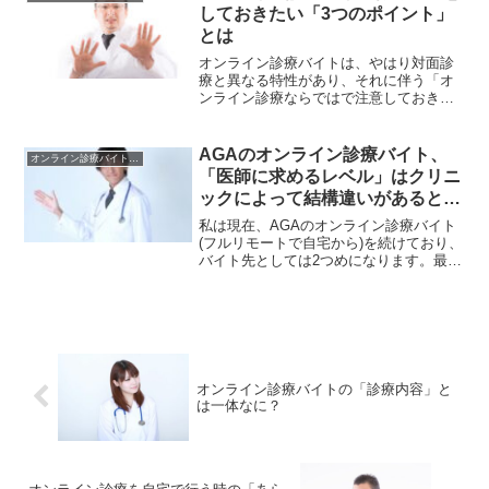
んが、実は「クリニックに...
しておきたい「3つのポイント」
とは
オンライン診療バイトは、やはり対面診
療と異なる特性があり、それに伴う「オ
ンライン診療ならではで注意しておきた
いポイント」があります。もしこれから
オンライン診療バイトをこれから始め
る、あるいは始めて間もないということ
AGAのオンライン診療バイト、
オンライン診療バイトの 始め方
であれば、ぜひ知っておいて...
「医師に求めるレベル」はクリニ
ックによって結構違いがあると思
った理由
私は現在、AGAのオンライン診療バイト
(フルリモートで自宅から)を続けており、
バイト先としては2つめになります。最初
のクリニックと現在のクリニックを比べ
てみて思うのですが、最初のクリニック
は知識量やAGA治療の経験、時間内にさ
ばく診療数など...
オンライン診療バイトの「診療内容」と
は一体なに？