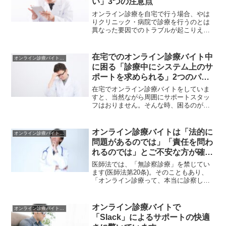
い」3つの注意点
オンライン診療を自宅で行う場合、やは
りクリニック・病院で診療を行うのとは
異なった要因でのトラブルが起こりえま
す。自宅で落ち着いてオンライン診療を
行うためには、やはりしっかりと環境を
整える必要があります。そこで今回の記
在宅でのオンライン診療バイト中
オンライン診療バイトの注意点
事としては、オンライン診...
に困る「診療中にシステム上のサ
ポートを求められる」2つのパタ
ーン
在宅でオンライン診療バイトをしていま
すと、当然ながら周囲にサポートスタッ
フはおりません。そんな時、困るのが
「前回処方してもらった薬が届いてない
んだけど」「住所を変えたから、変更し
てもらいたいんだけど」などといった、
オンライン診療バイトは「法的に
オンライン診療バイトの注意点
システム上のサポートを求め...
問題があるのでは」「責任を問わ
れるのでは」とご不安な方が確認
しておきたい3つのポイント
医師法では、「無診察診療」を禁じてい
ます(医師法第20条)。そのこともあり、
「オンライン診療って、本当に診察して
いるってことになるの？無診察診療って
ことで責任を問われたりしない？」とご
不安に思わる方もおられるようです。新
オンライン診療バイトで
オンライン診療バイトの注意点
たに始まって試みで、...
「Slack」によるサポートの快適