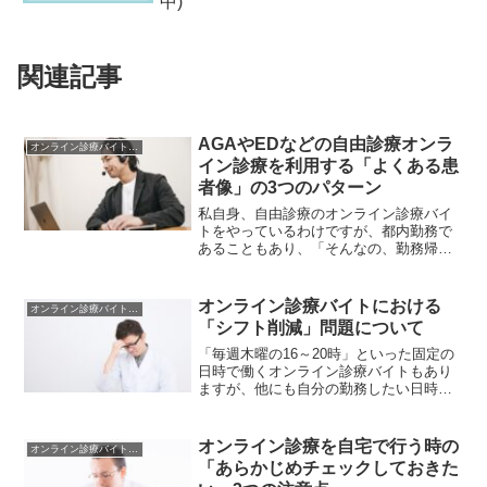
中)
関連記事
AGAやEDなどの自由診療オンラ
オンライン診療バイトの注意点
イン診療を利用する「よくある患
者像」の3つのパターン
私自身、自由診療のオンライン診療バイ
トをやっているわけですが、都内勤務で
あることもあり、「そんなの、勤務帰り
にちょっと寄ればすぐに薬出してもらえ
るじゃない。なんでオンライン診療を受
けたがるのかな？」と思ってしまってい
オンライン診療バイトにおける
オンライン診療バイトの注意点
る部分がありました。です...
「シフト削減」問題について
「毎週木曜の16～20時」といった固定の
日時で働くオンライン診療バイトもあり
ますが、他にも自分の勤務したい日時を
事前に提出して、承認された時間を働く
というタイプのバイトもあります。です
が、患者さんの数というのは毎回一定と
オンライン診療を自宅で行う時の
オンライン診療バイトの注意点
いうわけではないので...
「あらかじめチェックしておきた