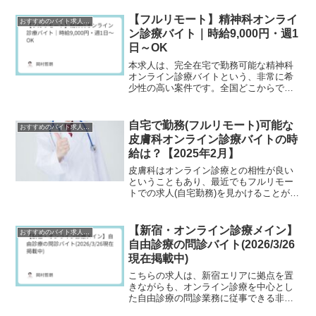
【フルリモート】精神科オンライ
おすすめのバイト求人情報
ン診療バイト｜時給9,000円・週1
日～OK
本求人は、完全在宅で勤務可能な精神科
オンライン診療バイトという、非常に希
少性の高い案件です。全国どこからでも
勤務可能なフルリモート環境に加え、1日
3時間から勤務できる柔軟なシフト設計と
なっており、子育て中の医師や副業希望
自宅で勤務(フルリモート)可能な
おすすめのバイト求人情報
の医師にとって非常に...
皮膚科オンライン診療バイトの時
給は？【2025年2月】
皮膚科はオンライン診療との相性が良い
ということもあり、最近でもフルリモー
トでの求人(自宅勤務)を見かけることがあ
ります。皮膚科の場合、求人によって
は・専門医と非専門医で時給が異な
る。・自由診療(美肌治療など)か、保険診
【新宿・オンライン診療メイン】
おすすめのバイト求人情報
療か。・内科や小児科な...
自由診療の問診バイト(2026/3/26
現在掲載中)
こちらの求人は、新宿エリアに拠点を置
きながらも、オンライン診療を中心とし
た自由診療の問診業務に従事できる非常
勤医師バイトです。対面診療に比べて業