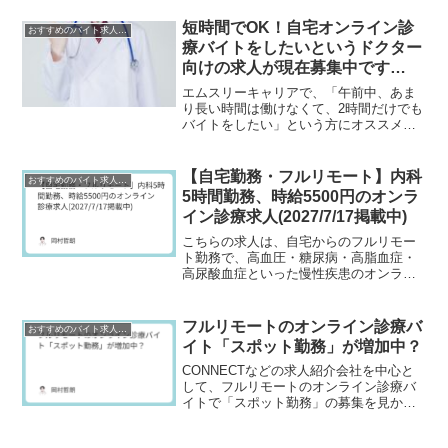
務負担が比較的軽く、問診をメインとし
たシンプルな業務設計が特徴となってい
短時間でOK！自宅オンライン診
おすすめのバイト求人情報
ます。自由診療領域での勤...
療バイトをしたいというドクター
向けの求人が現在募集中です
(2023年3月～)
エムスリーキャリアで、「午前中、あま
り長い時間は働けなくて、2時間だけでも
バイトをしたい」という方にオススメな
求人が現在募集中です。一般内科の募集
であり、火水木金の勤務日、時給は8千円
となっています。クリニックへの通勤は
【自宅勤務・フルリモート】内科
おすすめのバイト求人情報
なく、自宅から勤務が...
5時間勤務、時給5500円のオンラ
イン診療求人(2027/7/17掲載中)
こちらの求人は、自宅からのフルリモー
ト勤務で、高血圧・糖尿病・高脂血症・
高尿酸血症といった慢性疾患のオンライ
ン保険診療を担当する案件です。なお、
使用するPCなどの機材はすべて貸与され
ます。勤務曜日は火・木・金・土・日と
フルリモートのオンライン診療バ
おすすめのバイト求人情報
幅広く設定されており、...
イト「スポット勤務」が増加中？
CONNECTなどの求人紹介会社を中心と
して、フルリモートのオンライン診療バ
イトで「スポット勤務」の募集を見かけ
たりします。そのクリニックを見ると、
「呼吸器内科」「小児科」などで、早