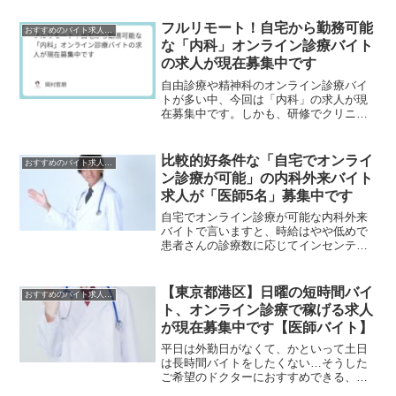
フルリモート！自宅から勤務可能
おすすめのバイト求人情報
な「内科」オンライン診療バイト
の求人が現在募集中です
自由診療や精神科のオンライン診療バイ
トが多い中、今回は「内科」の求人が現
在募集中です。しかも、研修でクリニッ
クに出向く必要はなく、最初から「フル
リモート」となります。これから「自宅
でオンライン診療バイトをやってみた
比較的好条件な「自宅でオンライ
おすすめのバイト求人情報
い」という方にも、おすすめ...
ン診療が可能」の内科外来バイト
求人が「医師5名」募集中です
自宅でオンライン診療が可能な内科外来
バイトで言いますと、時給はやや低めで
患者さんの診療数に応じてインセンティ
ブが発生するというパターンが結構あり
ますが、こちらの求人では「時給9千円」
と固定されているので、給与が安定して
【東京都港区】日曜の短時間バイ
おすすめのバイト求人情報
います。勤務時間として...
ト、オンライン診療で稼げる求人
が現在募集中です【医師バイト】
平日は外勤日がなくて、かといって土日
は長時間バイトをしたくない…そうした
ご希望のドクターにおすすめできる、オ
ンライン診療のバイト求人が現在、マイ