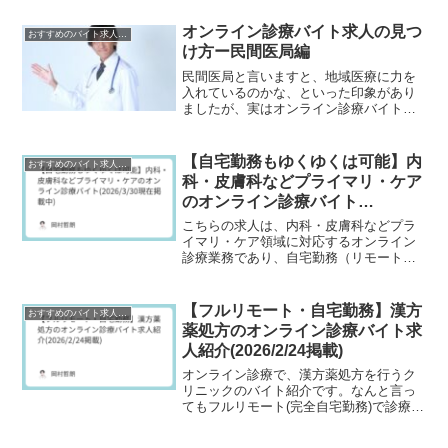
ナビDOCTORで掲載されています。自宅
ではなくクリニックでの勤務となってい
オンライン診療バイト求人の見つ
おすすめのバイト求人情報
ますが、その分、「時...
け方ー民間医局編
民間医局と言いますと、地域医療に力を
入れているのかな、といった印象があり
ましたが、実はオンライン診療バイトの
求人もしっかり掲載されていたりしま
す。もちろん求人のキーワード検索もで
きますので、「オンライン」といったキ
【自宅勤務もゆくゆくは可能】内
おすすめのバイト求人情報
ーワードで求人がすぐにリス...
科・皮膚科などプライマリ・ケア
のオンライン診療バイト
(2026/3/30現在掲載中)
こちらの求人は、内科・皮膚科などプラ
イマリ・ケア領域に対応するオンライン
診療業務であり、自宅勤務（リモートワ
ーク）が可能な点が最大の特徴です。通
勤が不要で、全国どこからでも勤務でき
るため、育児中や副業希望の医師にも適
【フルリモート・自宅勤務】漢方
おすすめのバイト求人情報
した柔軟な働き方が実現で...
薬処方のオンライン診療バイト求
人紹介(2026/2/24掲載)
オンライン診療で、漢方薬処方を行うク
リニックのバイト紹介です。なんと言っ
てもフルリモート(完全自宅勤務)で診療が
できる点が大きな特徴となっています(全
国どこからでも応募・勤務可能)。専門科